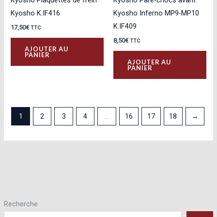
Kyosho Plaquettes de frein
Kyosho Pare-chocs avant
Kyosho K.IF416
Kyosho Inferno MP9-MP10
K.IF409
17,50
€
TTC
8,50
€
TTC
AJOUTER AU
PANIER
AJOUTER AU
PANIER
1
2
3
4
…
16
17
18
→
Recherche