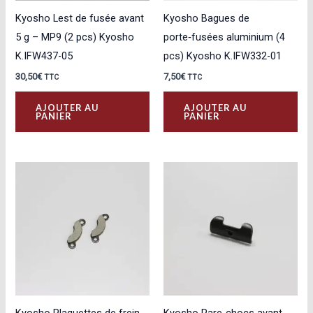
Kyosho Lest de fusée avant
Kyosho Bagues de
5 g – MP9 (2 pcs) Kyosho
porte‑fusées aluminium (4
K.IFW437-05
pcs) Kyosho K.IFW332-01
30,50
€
7,50
€
TTC
TTC
AJOUTER AU
AJOUTER AU
PANIER
PANIER