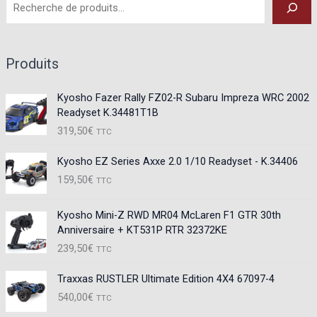
Produits
Kyosho Fazer Rally FZ02-R Subaru Impreza WRC 2002
Readyset K.34481T1B
319,50
€
TTC
Kyosho EZ Series Axxe 2.0 1/10 Readyset - K.34406
159,50
€
TTC
Kyosho Mini-Z RWD MR04 McLaren F1 GTR 30th
Anniversaire + KT531P RTR 32372KE
239,50
€
TTC
Traxxas RUSTLER Ultimate Edition 4X4 67097-4
540,00
€
TTC