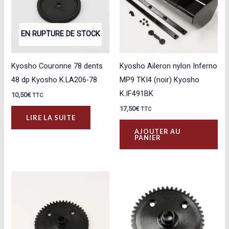
EN RUPTURE DE STOCK
Kyosho Couronne 78 dents
Kyosho Aileron nylon Inferno
48 dp Kyosho K.LA206-78
MP9 TKI4 (noir) Kyosho
K.IF491BK
10,50
€
TTC
17,50
€
TTC
LIRE LA SUITE
AJOUTER AU
PANIER