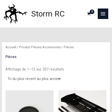
Aller
au
Storm RC
contenu
Accueil
/ Produit Pièces/Accessoires / Pièces
Pièces
Trié
Affichage de 1–12 sur 207 résultats
du
plus
récent
au
plus
ancien