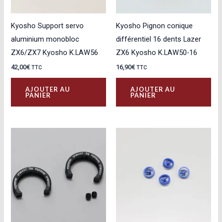
Kyosho Support servo
Kyosho Pignon conique
aluminium monobloc
différentiel 16 dents Lazer
ZX6/ZX7 Kyosho K.LAW56
ZX6 Kyosho K.LAW50-16
42,00
€
16,90
€
TTC
TTC
AJOUTER AU
AJOUTER AU
PANIER
PANIER