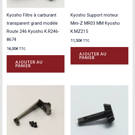
Kyosho Filtre à carburant
Kyosho Support moteur
transparent grand modèle
Mini-Z MR03 MM Kyosho
Route 246 Kyosho K.R246-
K.MZ215
8674
11,50
€
TTC
16,50
€
TTC
AJOUTER AU
PANIER
AJOUTER AU
PANIER