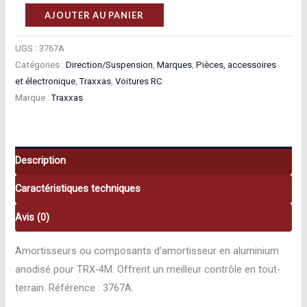
quantité
AJOUTER AU PANIER
de
Traxxas
UGS :
3767A
Catégories :
Direction/Suspension
,
Marques
,
Pièces, accessoires
BOUCHONS
et électronique
,
Traxxas
,
Voitures RC
D’AMORTISSEURS
Marque :
Traxxas
ALU
ANODISE
BLEU
(X4)
Description
3767A
Caractéristiques techniques
Avis (0)
Amortisseurs ou composants d’amortisseur en aluminium
anodisé pour TRX-4M. Offrent un meilleur contrôle en tout-
terrain. Référence : 3767A.