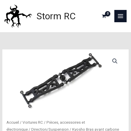
Aller
au
Storm RC
contenu
Accueil
/
Voitures RC
/
Pièces, accessoires et
électronique
/
Direction/Suspension
/ Kyosho Bras avant carbone