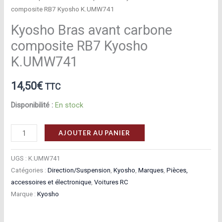
composite RB7 Kyosho K.UMW741
Kyosho Bras avant carbone
composite RB7 Kyosho
K.UMW741
14,50
€
TTC
Disponibilité :
En stock
quantité
AJOUTER AU PANIER
de
Kyosho
UGS :
K.UMW741
Bras
Catégories :
Direction/Suspension
,
Kyosho
,
Marques
,
Pièces,
accessoires et électronique
,
Voitures RC
avant
Marque :
Kyosho
carbone
composite