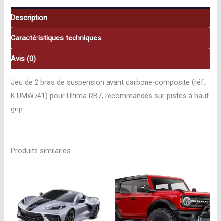
RB7
Kyosho
Description
K.UMW741
Caractéristiques techniques
Avis (0)
Jeu de 2 bras de suspension avant carbone-composite (réf.
K.UMW741) pour Ultima RB7, recommandés sur pistes à haut
grip.
Produits similaires