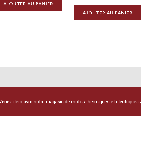
AJOUTER AU PANIER
AJOUTER AU PANIER
urs
ons.
s
t
es
Venez découvrir notre magasin de motos thermiques et électriques 