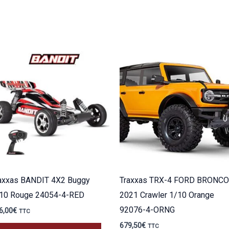
axxas BANDIT 4X2 Buggy
Traxxas TRX-4 FORD BRONCO
10 Rouge 24054-4-RED
2021 Crawler 1/10 Orange
92076-4-ORNG
6,00
€
TTC
679,50
€
TTC