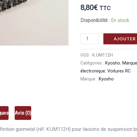
8,80
€
TTC
Disponibilité :
En stock
quantité
AJOUTER 
de
Kyosho
UGS :
K.UM112H
Catégories :
Kyosho
,
Marqu
Chapes
électronique
,
Voitures RC
4,8
Marque :
Kyosho
mm
gunmetal
(10)
Kyosho
ques
Avis (0)
K.UM112H
finition gunmetal (réf. K.UM112H) pour liaisons de suspension 