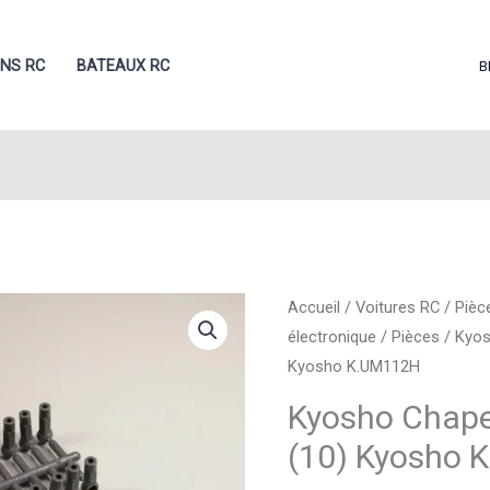
ONS RC
BATEAUX RC
B
Accueil
/
Voitures RC
/
Pièc
électronique
/
Pièces
/ Kyos
Kyosho K.UM112H
Kyosho Chap
(10) Kyosho