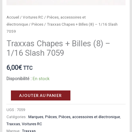
Accueil
/
Voitures RC
/
Pièces, accessoires et
électronique
/
Pièces
/ Traxxas Chapes + Billes (8) – 1/16 Slash
7059
Traxxas Chapes + Billes (8) –
1/16 Slash 7059
6,00
€
TTC
Disponibilité :
En stock
quantité
AJOUTER AU PANIER
de
Traxxas
UGS :
7059
Catégories :
Marques
,
Pièces
,
Pièces, accessoires et électronique
,
Chapes
Traxxas
,
Voitures RC
+
Marque :
Traxxas