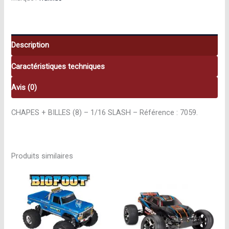
Billes
(8)
–
1/16
Description
Slash
Caractéristiques techniques
7059
Avis (0)
CHAPES + BILLES (8) – 1/16 SLASH – Référence : 7059.
Produits similaires