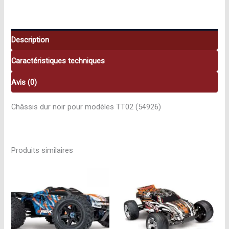
TT02
54926
Description
Caractéristiques techniques
Avis (0)
Châssis dur noir pour modèles TT02 (54926)
Produits similaires