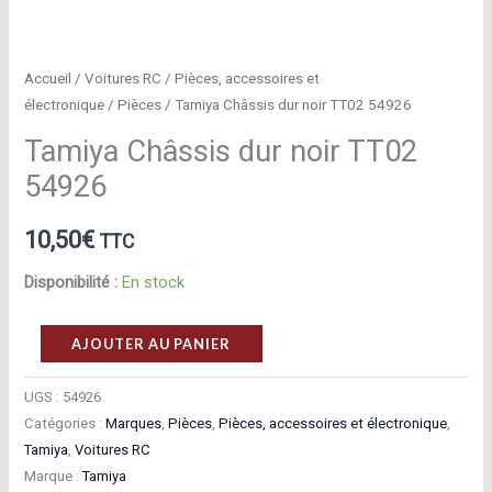
Accueil
/
Voitures RC
/
Pièces, accessoires et
électronique
/
Pièces
/ Tamiya Châssis dur noir TT02 54926
Tamiya Châssis dur noir TT02
54926
10,50
€
TTC
Disponibilité :
En stock
quantité
AJOUTER AU PANIER
de
Tamiya
UGS :
54926
Catégories :
Marques
,
Pièces
,
Pièces, accessoires et électronique
,
Châssis
Tamiya
,
Voitures RC
dur
Marque :
Tamiya
noir