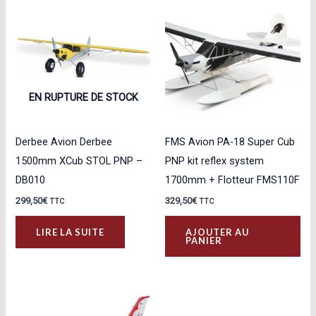
EN RUPTURE DE STOCK
Derbee Avion Derbee
FMS Avion PA-18 Super Cub
1500mm XCub STOL PNP –
PNP kit reflex system
DB010
1700mm + Flotteur FMS110F
299,50
€
329,50
€
TTC
TTC
LIRE LA SUITE
AJOUTER AU
PANIER