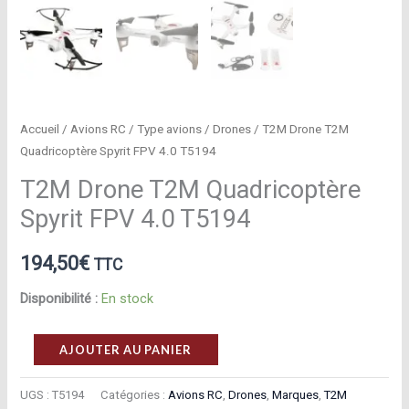
Accueil
/
Avions RC
/
Type avions
/
Drones
/ T2M Drone T2M
Quadricoptère Spyrit FPV 4.0 T5194
T2M Drone T2M Quadricoptère
Spyrit FPV 4.0 T5194
194,50
€
TTC
Disponibilité :
En stock
quantité
AJOUTER AU PANIER
de
T2M
UGS :
T5194
Catégories :
Avions RC
,
Drones
,
Marques
,
T2M