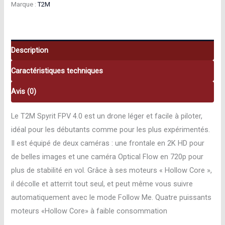
Marque :
T2M
Drone
T2M
Quadricoptère
Spyrit
Description
FPV
Caractéristiques techniques
4.0
T5194
Avis (0)
Le T2M Spyrit FPV 4.0 est un drone léger et facile à piloter,
idéal pour les débutants comme pour les plus expérimentés.
Il est équipé de deux caméras : une frontale en 2K HD pour
de belles images et une caméra Optical Flow en 720p pour
plus de stabilité en vol. Grâce à ses moteurs « Hollow Core »,
il décolle et atterrit tout seul, et peut même vous suivre
automatiquement avec le mode Follow Me. Quatre puissants
moteurs «Hollow Core» à faible consommation