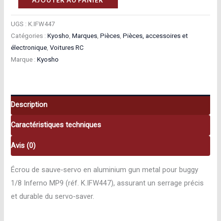
de
Kyosho
UGS :
K.IFW447
Catégories :
Kyosho
,
Marques
,
Pièces
,
Pièces, accessoires et
Écrou
électronique
,
Voitures RC
de
Marque :
Kyosho
sauve‑servo
gun
metal
Kyosho
Description
K.IFW447
Caractéristiques techniques
Avis (0)
Écrou de sauve‑servo en aluminium gun metal pour buggy
1/8 Inferno MP9 (réf. K.IFW447), assurant un serrage précis
et durable du servo‑saver.