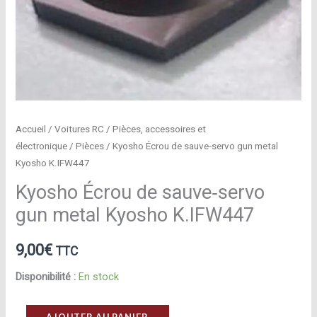
Accueil
/
Voitures RC
/
Pièces, accessoires et
électronique
/
Pièces
/ Kyosho Écrou de sauve‑servo gun metal
Kyosho K.IFW447
Kyosho Écrou de sauve‑servo
gun metal Kyosho K.IFW447
9,00
€
TTC
Disponibilité :
En stock
quantité
AJOUTER AU PANIER