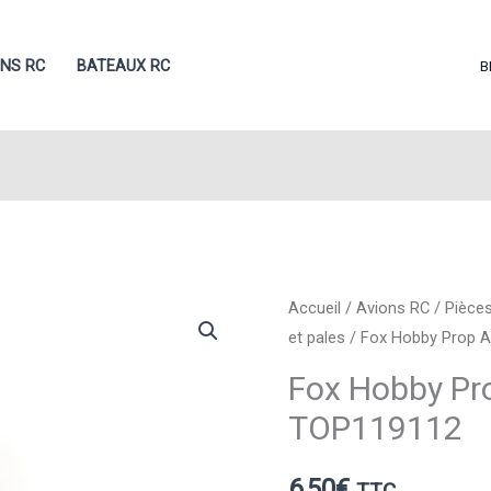
ONS RC
BATEAUX RC
B
Accueil
/
Avions RC
/
Pièces
et pales
/ Fox Hobby Prop 
Fox Hobby Pr
TOP119112
6,50
€
TTC