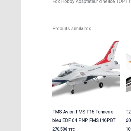
Fox Hobby Adaptateur d’hélice TOP1
Produits similaires
FMS Avion FMS F16 Tonnerre
T2
bleu EDF 64 PNP FMS146PBT
60
270,50
€
10
TTC