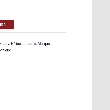
IER
 Hobby
,
Hélices et pales
,
Marques
,
ronique