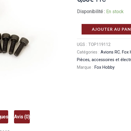
Disponibilité :
En stock
quantité
AJOUTER AU PAN
de
Fox
UGS :
TOP119112
Catégories :
Avions RC
,
Fox
Hobby
Pièces, accessoires et élect
Prop
Marque :
Fox Hobby
Adaptor
TOP119112
ques
Avis (0)