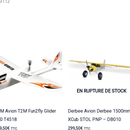
19112
EN RUPTURE DE STOCK
M Avion T2M Fun2fly Glider
Derbee Avion Derbee 1500m
0 T4518
XCub STOL PNP – DB010
9,50
€
299,50
€
TTC
TTC