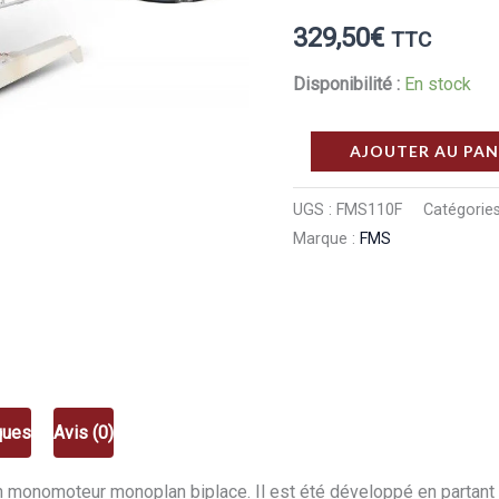
329,50
€
TTC
Disponibilité :
En stock
quantité
AJOUTER AU PAN
de
FMS
UGS :
FMS110F
Catégories
Marque :
FMS
Avion
PA-
18
Super
Cub
PNP
ques
Avis (0)
kit
reflex
 monomoteur monoplan biplace. Il est été développé en partant