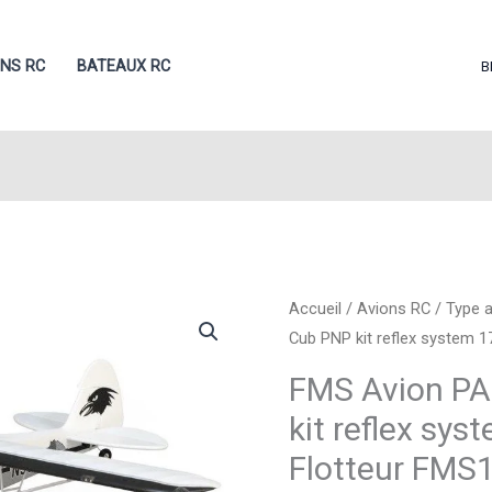
ONS RC
BATEAUX RC
B
Accueil
/
Avions RC
/
Type 
Cub PNP kit reflex system
FMS Avion PA
kit reflex sy
Flotteur FMS