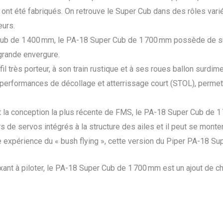
system
ont été fabriqués. On retrouve le Super Cub dans des rôles vari
1700mm
urs.
+
Cub de 1 400 mm, le PA-18 Super Cub de 1 700 mm possède de sup
Flotteur
grande envergure.
FMS110F
fil très porteur, à son train rustique et à ses roues ballon sur
formances de décollage et atterrissage court (STOL), permettan
et la conception la plus récente de FMS, le PA-18 Super Cub d
 de servos intégrés à la structure des ailes et il peut se monter
e expérience du « bush flying », cette version du Piper PA-18 Sup
ant à piloter, le PA-18 Super Cub de 1 700 mm est un ajout de cho