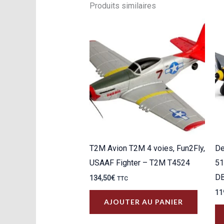
Produits similaires
T2M Avion T2M 4 voies, Fun2Fly,
De
USAAF Fighter – T2M T4524
51
D
134,50
€
TTC
11
AJOUTER AU PANIER