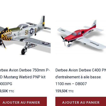
rbee Avion Derbee 750mm P-
Derbee Avion Derbee C400 P
D Mustang Warbird PNP kit
d’entraînement à aile basse
B003PG
1100 mm – DB007
9,50
€
159,50
€
TTC
TTC
AJOUTER AU PANIER
AJOUTER AU PANIER