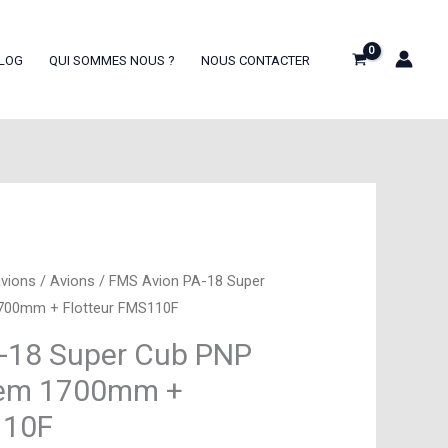
LOG
QUI SOMMES NOUS ?
NOUS CONTACTER
avions
/
Avions
/ FMS Avion PA-18 Super
 1700mm + Flotteur FMS110F
-18 Super Cub PNP
stem 1700mm +
110F