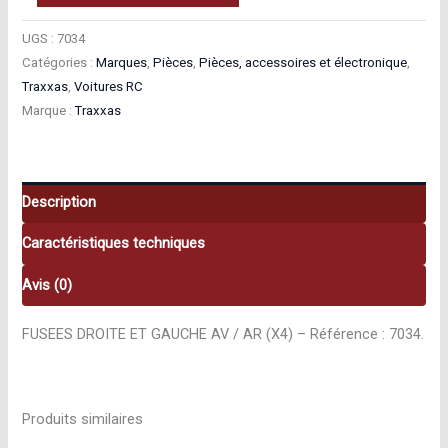
de
Traxxas
UGS :
7034
Catégories :
Marques
,
Pièces
,
Pièces, accessoires et électronique
,
Fusees
Traxxas
,
Voitures RC
Droite
Marque :
Traxxas
Et
Gauche
Av
/
Description
Ar
Caractéristiques techniques
(x4)
7034
Avis (0)
FUSEES DROITE ET GAUCHE AV / AR (X4) – Référence : 7034.
Produits similaires