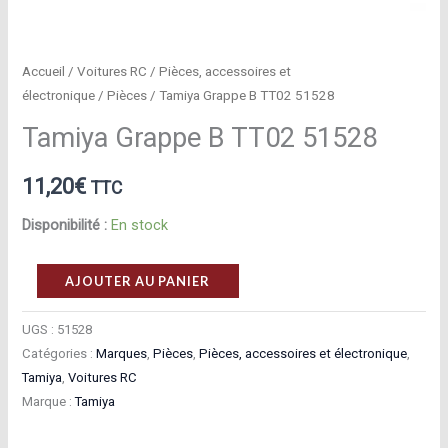
Accueil
/
Voitures RC
/
Pièces, accessoires et
électronique
/
Pièces
/ Tamiya Grappe B TT02 51528
Tamiya Grappe B TT02 51528
11,20
€
TTC
Disponibilité :
En stock
quantité
AJOUTER AU PANIER
de
Tamiya
UGS :
51528
Catégories :
Marques
,
Pièces
,
Pièces, accessoires et électronique
,
Grappe
Tamiya
,
Voitures RC
B
Marque :
Tamiya
TT02
51528