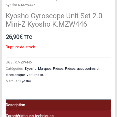
Kyosho K.MZW446
Kyosho Gyroscope Unit Set 2.0
Mini-Z Kyosho K.MZW446
26,90
€
TTC
Rupture de stock
UGS :
K.MZW446
Catégories :
Kyosho
,
Marques
,
Pièces
,
Pièces, accessoires et
électronique
,
Voitures RC
Marque :
Kyosho
Description
Caractéristiques techniques