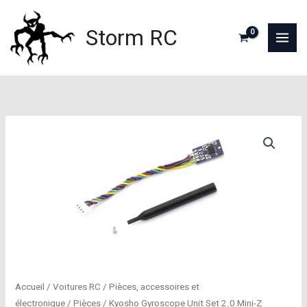
Aller
au
Storm RC
contenu
Accueil
/
Voitures RC
/
Pièces, accessoires et
électronique
/
Pièces
/ Kyosho Gyroscope Unit Set 2.0 Mini-Z