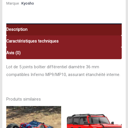
Marque :
Kyosho
différentiel
(φ36
mm,
5
Description
pcs)
Caractéristiques techniques
Kyosho
K.IF404‑01
Avis (0)
K.IF404-
01
Lot de 5 joints boîtier différentiel diamètre 36 mm
compatibles Inferno MP9/MP10, assurant étanchéité interne.
Produits similaires