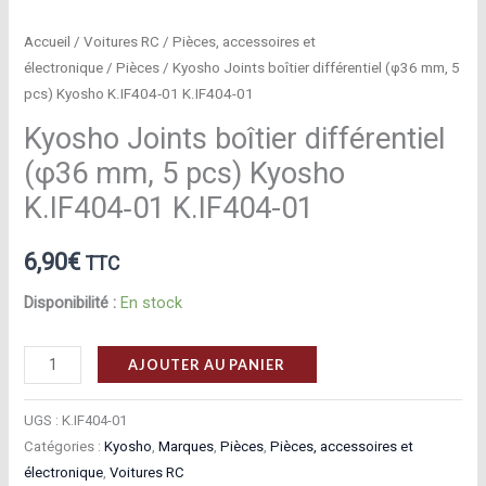
Accueil
/
Voitures RC
/
Pièces, accessoires et
électronique
/
Pièces
/ Kyosho Joints boîtier différentiel (φ36 mm, 5
pcs) Kyosho K.IF404‑01 K.IF404-01
Kyosho Joints boîtier différentiel
(φ36 mm, 5 pcs) Kyosho
K.IF404‑01 K.IF404-01
6,90
€
TTC
Disponibilité :
En stock
quantité
AJOUTER AU PANIER
de
Kyosho
UGS :
K.IF404-01
Joints
Catégories :
Kyosho
,
Marques
,
Pièces
,
Pièces, accessoires et
électronique
,
Voitures RC
boîtier