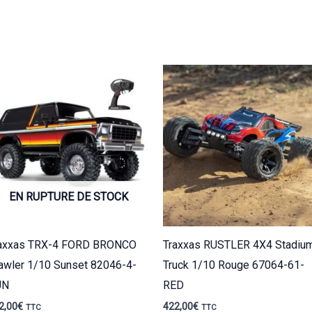
EN RUPTURE DE STOCK
axxas TRX-4 FORD BRONCO
Traxxas RUSTLER 4X4 Stadiu
awler 1/10 Sunset 82046-4-
Truck 1/10 Rouge 67064-61-
UN
RED
2,00
€
422,00
€
TTC
TTC