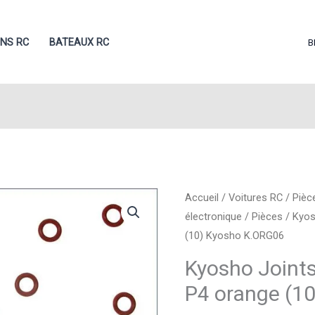
ONS RC
BATEAUX RC
B
Accueil
/
Voitures RC
/
Pièc
électronique
/
Pièces
/ Kyos
(10) Kyosho K.ORG06
Kyosho Joints
P4 orange (1