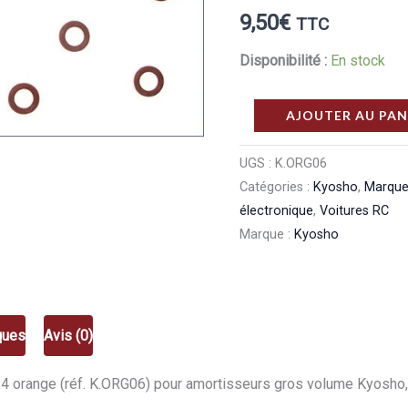
9,50
€
TTC
Disponibilité :
En stock
quantité
AJOUTER AU PAN
de
Kyosho
UGS :
K.ORG06
Catégories :
Kyosho
,
Marqu
Joints
électronique
,
Voitures RC
toriques
Marque :
Kyosho
silicone
P4
orange
(10)
ques
Avis (0)
Kyosho
K.ORG06
P4 orange (réf. K.ORG06) pour amortisseurs gros volume Kyosho, 