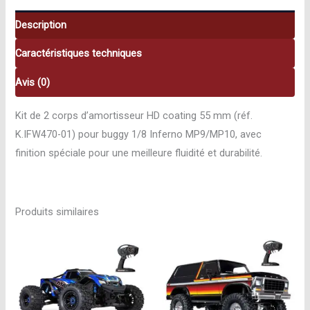
coating
55
Description
mm
Caractéristiques techniques
(2
pcs)
Avis (0)
Kyosho
K.IFW470-
Kit de 2 corps d’amortisseur HD coating 55 mm (réf.
01
K.IFW470-01) pour buggy 1/8 Inferno MP9/MP10, avec
finition spéciale pour une meilleure fluidité et durabilité.
Produits similaires