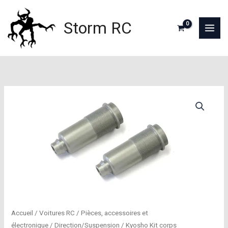
Aller
au
Storm RC
contenu
Accueil
/
Voitures RC
/
Pièces, accessoires et
électronique
/
Direction/Suspension
/ Kyosho Kit corps