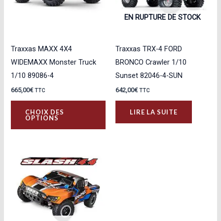
EN RUPTURE DE STOCK
Traxxas MAXX 4X4
Traxxas TRX-4 FORD
WIDEMAXX Monster Truck
BRONCO Crawler 1/10
1/10 89086-4
Sunset 82046-4-SUN
665,00
€
642,00
€
TTC
TTC
Ce
CHOIX DES
LIRE LA SUITE
produit
OPTIONS
a
plusieurs
variations.
Les
options
peuvent
être