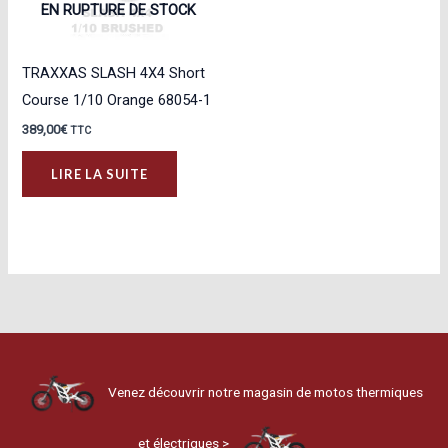
choisies
EN RUPTURE DE STOCK
sur
la
TRAXXAS SLASH 4X4 Short
page
Course 1/10 Orange 68054-1
du
389,00
€
TTC
produit
LIRE LA SUITE
Venez découvrir notre magasin de motos thermiques
et électriques >