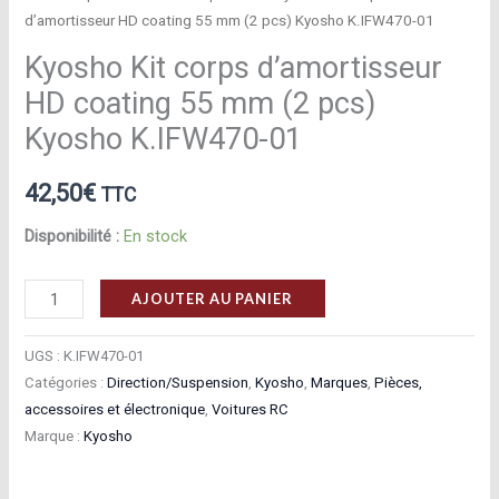
d’amortisseur HD coating 55 mm (2 pcs) Kyosho K.IFW470-01
Kyosho Kit corps d’amortisseur
HD coating 55 mm (2 pcs)
Kyosho K.IFW470-01
42,50
€
TTC
Disponibilité :
En stock
quantité
AJOUTER AU PANIER
de
Kyosho
UGS :
K.IFW470-01
Kit
Catégories :
Direction/Suspension
,
Kyosho
,
Marques
,
Pièces,
accessoires et électronique
,
Voitures RC
corps
Marque :
Kyosho
d’amortisseur
HD