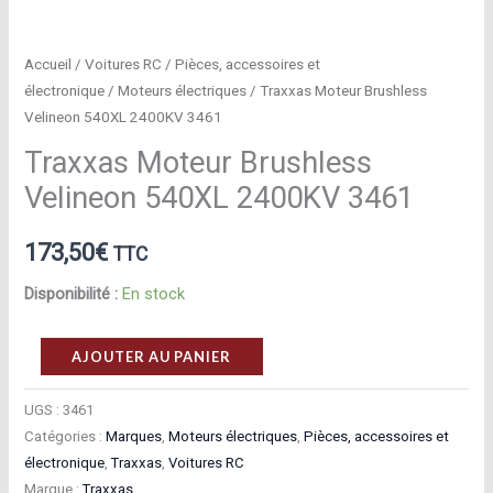
Accueil
/
Voitures RC
/
Pièces, accessoires et
électronique
/
Moteurs électriques
/ Traxxas Moteur Brushless
Velineon 540XL 2400KV 3461
Traxxas Moteur Brushless
Velineon 540XL 2400KV 3461
173,50
€
TTC
Disponibilité :
En stock
quantité
AJOUTER AU PANIER
de
Traxxas
UGS :
3461
Catégories :
Marques
,
Moteurs électriques
,
Pièces, accessoires et
Moteur
électronique
,
Traxxas
,
Voitures RC
Brushless
Marque :
Traxxas