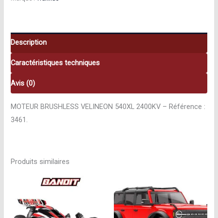
Velineon
540XL
2400KV
3461
Description
Caractéristiques techniques
Avis (0)
MOTEUR BRUSHLESS VELINEON 540XL 2400KV – Référence :
3461.
Produits similaires