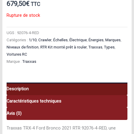
679,50
€
TTC
Rupture de stock
UGS :
92076-4-RED
Catégories :
1/10
,
Crawler
,
Échelles
,
Électrique
,
Énergies
,
Marques
,
Niveaux de finition
,
RTR Kit monté prêt à rouler
,
Traxxas
,
Types
,
Voitures RC
Marque :
Traxxas
Description
Caractéristiques techniques
Avis (0)
Traxxas TRX-4 Ford Bronco 2021 RTR 92076-4-RED, une