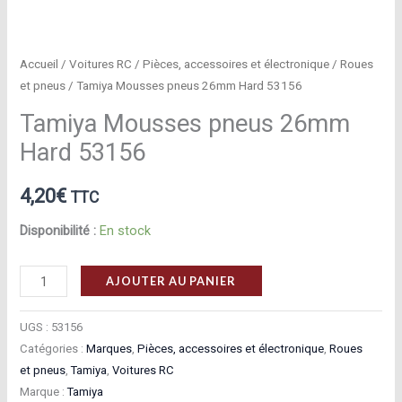
Accueil
/
Voitures RC
/
Pièces, accessoires et électronique
/
Roues
et pneus
/ Tamiya Mousses pneus 26mm Hard 53156
Tamiya Mousses pneus 26mm
Hard 53156
4,20
€
TTC
Disponibilité :
En stock
quantité
AJOUTER AU PANIER
de
Tamiya
UGS :
53156
Mousses
Catégories :
Marques
,
Pièces, accessoires et électronique
,
Roues
et pneus
,
Tamiya
,
Voitures RC
pneus
Marque :
Tamiya
26mm