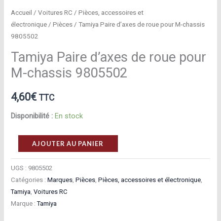
Accueil
/
Voitures RC
/
Pièces, accessoires et
électronique
/
Pièces
/ Tamiya Paire d’axes de roue pour M-chassis
9805502
Tamiya Paire d’axes de roue pour
M-chassis 9805502
4,60
€
TTC
Disponibilité :
En stock
quantité
AJOUTER AU PANIER
de
Tamiya
UGS :
9805502
Catégories :
Marques
,
Pièces
,
Pièces, accessoires et électronique
,
Paire
Tamiya
,
Voitures RC
d’axes
Marque :
Tamiya
de