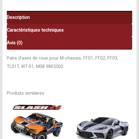
roue
pour
M-
Description
chassis
Caractéristiques techniques
9805502
Avis (0)
Paire d’axes de roue pour M-chassis, FF01, FF02, FF03,
TL01T, WT-01, M08 9805502
Produits similaires