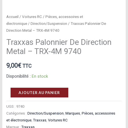
Accueil
/
Voitures RC
/
Pièces, accessoires et
électronique
/
Direction/Suspension
/ Traxxas Palonnier De
Direction Metal – TRX-4M 9740
Traxxas Palonnier De Direction
Metal – TRX-4M 9740
9,00
€
TTC
Disponibilité :
En stock
quantité
AJOUTER AU PANIER
de
Traxxas
UGS :
9740
Catégories :
Direction/Suspension
,
Marques
,
Pièces, accessoires
Palonnier
et électronique
,
Traxxas
,
Voitures RC
De
Marque :
Traxxas