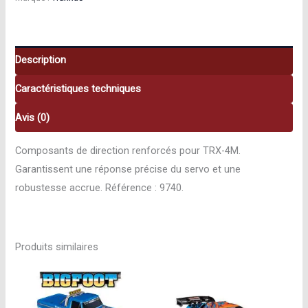
Direction
Metal
–
TRX-
Description
4M
Caractéristiques techniques
9740
Avis (0)
Composants de direction renforcés pour TRX-4M.
Garantissent une réponse précise du servo et une
robustesse accrue. Référence : 9740.
Produits similaires