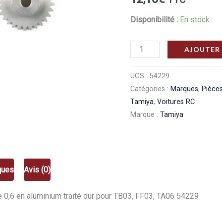
Disponibilité :
En stock
quantité
AJOUTER 
de
Tamiya
UGS :
54229
Catégories :
Marques
,
Pièce
Pignons
Tamiya
,
Voitures RC
moteur
Marque :
Tamiya
28/29T
0
54229
ques
Avis (0)
 0,6 en aluminium traité dur pour TB03, FF03, TA06 54229