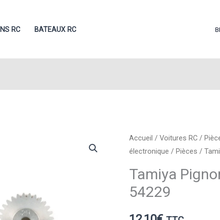
ONS RC
BATEAUX RC
B
Accueil
/
Voitures RC
/
Pièc
électronique
/
Pièces
/ Tami
Tamiya Pigno
54229
12,10
€
TTC