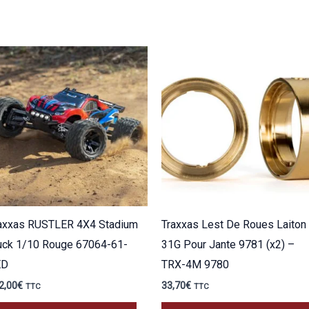
axxas RUSTLER 4X4 Stadium
Traxxas Lest De Roues Laiton
uck 1/10 Rouge 67064-61-
31G Pour Jante 9781 (x2) –
ED
TRX-4M 9780
2,00
€
33,70
€
TTC
TTC