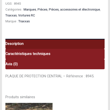
Traxxas
UGS :
8945
Catégories :
Marques
,
Pièces
,
Pièces, accessoires et électronique
,
Plaque
Traxxas
,
Voitures RC
De
Marque :
Traxxas
Protection
Central
8945
Description
Caractéristiques techniques
Avis (0)
PLAQUE DE PROTECTION CENTRAL – Référence : 8945.
Produits similaires