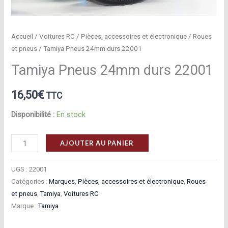
Accueil
/
Voitures RC
/
Pièces, accessoires et électronique
/
Roues
et pneus
/ Tamiya Pneus 24mm durs 22001
Tamiya Pneus 24mm durs 22001
16,50
€
TTC
Disponibilité :
En stock
quantité
AJOUTER AU PANIER
de
Tamiya
UGS :
22001
Pneus
Catégories :
Marques
,
Pièces, accessoires et électronique
,
Roues
et pneus
,
Tamiya
,
Voitures RC
24mm
Marque :
Tamiya
durs
22001