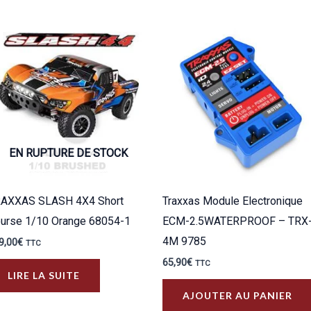
EN RUPTURE DE STOCK
AXXAS SLASH 4X4 Short
Traxxas Module Electronique
urse 1/10 Orange 68054-1
ECM-2.5WATERPROOF – TRX
4M 9785
9,00
€
TTC
65,90
€
TTC
LIRE LA SUITE
AJOUTER AU PANIER