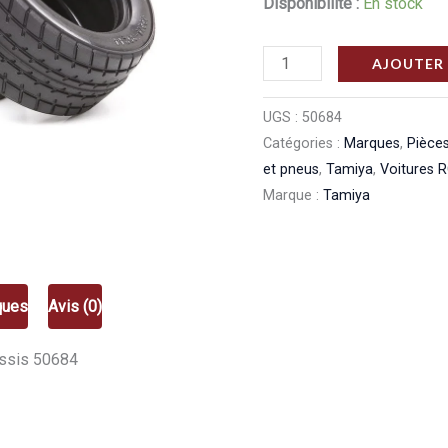
Disponibilité :
En stock
quantité
AJOUTER 
de
Tamiya
UGS :
50684
Catégories :
Marques
,
Pièces
Pneus
et pneus
,
Tamiya
,
Voitures 
radiaux
Marque :
Tamiya
M
50684
ques
Avis (0)
assis 50684