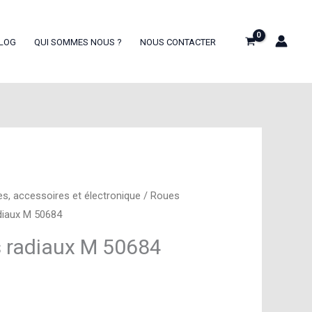
LOG
QUI SOMMES NOUS ?
NOUS CONTACTER
es, accessoires et électronique
/
Roues
diaux M 50684
 radiaux M 50684