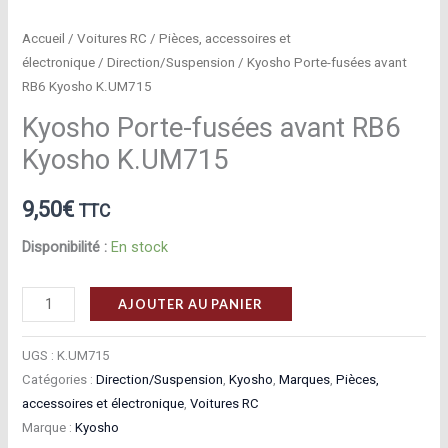
Accueil
/
Voitures RC
/
Pièces, accessoires et
électronique
/
Direction/Suspension
/ Kyosho Porte-fusées avant
RB6 Kyosho K.UM715
Kyosho Porte-fusées avant RB6
Kyosho K.UM715
9,50
€
TTC
Disponibilité :
En stock
quantité
AJOUTER AU PANIER
de
Kyosho
UGS :
K.UM715
Porte-
Catégories :
Direction/Suspension
,
Kyosho
,
Marques
,
Pièces,
accessoires et électronique
,
Voitures RC
fusées
Marque :
Kyosho
avant