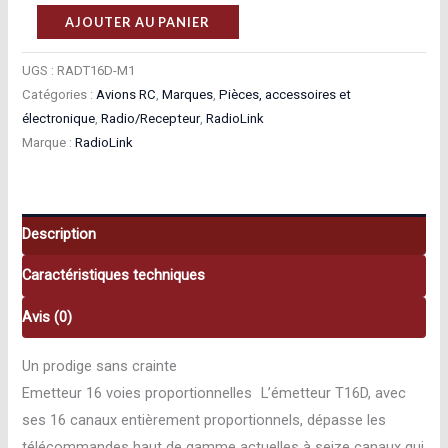
quantité
AJOUTER AU PANIER
de
Radiolink
UGS :
RADT16D-M1
Catégories :
Avions RC
,
Marques
,
Pièces, accessoires et
16
électronique
,
Radio/Recepteur
,
RadioLink
voies
Marque :
RadioLink
T16D
Mode
1
avec
Description
récepteur
Caractéristiques techniques
R16F
RADT16D-
Avis (0)
M1
Un prodige sans crainte
Emetteur 16 voies proportionnelles L’émetteur T16D, avec
ses 16 canaux entièrement proportionnels, dépasse les
télécommandes haut de gamme actuelles à seize canaux qui