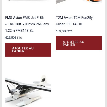
FMS Avion FMS Jet F-86
T2M Avion T2M Fun2fly
« The Hulf » 80mm PNP env.
Glider 600 T4518
1.22m FMS143-SL
109,50
€
TTC
625,50
€
TTC
AJOUTER AU
PANIER
AJOUTER AU
PANIER