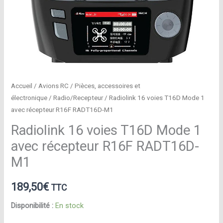
Accueil
/
Avions RC
/
Pièces, accessoires et
électronique
/
Radio/Recepteur
/ Radiolink 16 voies T16D Mode 1
avec récepteur R16F RADT16D-M1
Radiolink 16 voies T16D Mode 1
avec récepteur R16F RADT16D-
M1
189,50
€
TTC
Disponibilité :
En stock