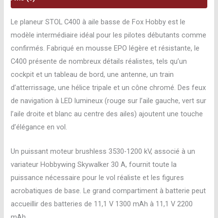
PNP
with
Le planeur STOL C400 à aile basse de Fox Hobby est le
gyro
modèle intermédiaire idéal pour les pilotes débutants comme
flight
confirmés. Fabriqué en mousse EPO légère et résistante, le
contrôleur
C400 présente de nombreux détails réalistes, tels qu’un
TOP119D
cockpit et un tableau de bord, une antenne, un train
d’atterrissage, une hélice tripale et un cône chromé. Des feux
de navigation à LED lumineux (rouge sur l’aile gauche, vert sur
l’aile droite et blanc au centre des ailes) ajoutent une touche
d’élégance en vol.
Un puissant moteur brushless 3530-1200 kV, associé à un
variateur Hobbywing Skywalker 30 A, fournit toute la
puissance nécessaire pour le vol réaliste et les figures
acrobatiques de base. Le grand compartiment à batterie peut
accueillir des batteries de 11,1 V 1300 mAh à 11,1 V 2200
mAh.