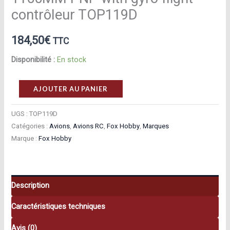
contrôleur TOP119D
184,50
€
TTC
Disponibilité :
En stock
quantité
AJOUTER AU PANIER
de
Fox
UGS :
TOP119D
Catégories :
Avions
,
Avions RC
,
Fox Hobby
,
Marques
Hobby
Marque :
Fox Hobby
Avion
Fox
Hobby
C400
Description
Intermediate
Caractéristiques techniques
Sports
1100MM
Avis (0)