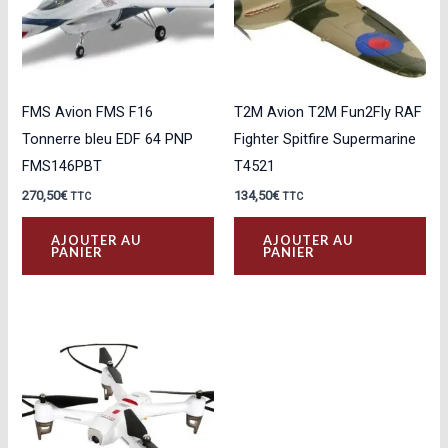
FMS Avion FMS F16
T2M Avion T2M Fun2Fly RAF
Tonnerre bleu EDF 64 PNP
Fighter Spitfire Supermarine
FMS146PBT
T4521
270,50
€
134,50
€
TTC
TTC
AJOUTER AU
AJOUTER AU
PANIER
PANIER