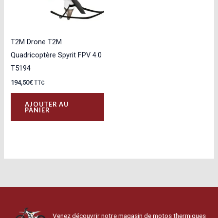
T2M Drone T2M
Quadricoptère Spyrit FPV 4.0
T5194
194,50
€
TTC
AJOUTER AU
PANIER
Venez découvrir notre magasin de motos thermiques