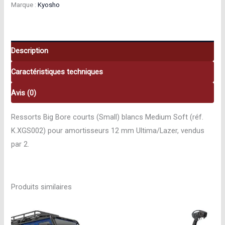
Marque :
Kyosho
Bore
courts
blancs
–
Description
Medium
Caractéristiques techniques
Soft
(2
Avis (0)
pcs)
Kyosho
Ressorts Big Bore courts (Small) blancs Medium Soft (réf.
K.XGS002
K.XGS002) pour amortisseurs 12 mm Ultima/Lazer, vendus
par 2.
Produits similaires