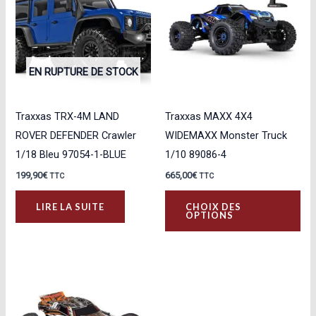
EN RUPTURE DE STOCK
Traxxas TRX-4M LAND
Traxxas MAXX 4X4
ROVER DEFENDER Crawler
WIDEMAXX Monster Truck
1/18 Bleu 97054-1-BLUE
1/10 89086-4
199,90
€
665,00
€
TTC
TTC
Ce
LIRE LA SUITE
CHOIX DES
pro
OPTIONS
a
plu
var
Les
opt