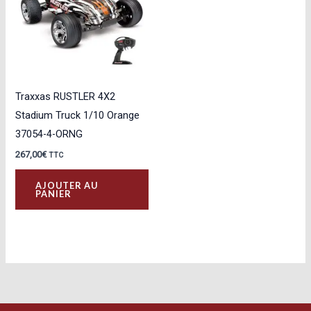
peu
êtr
cho
sur
la
Traxxas RUSTLER 4X2
pa
Stadium Truck 1/10 Orange
du
37054-4-ORNG
pro
267,00
€
TTC
AJOUTER AU
PANIER