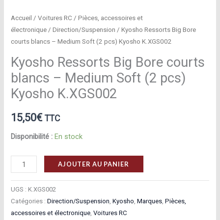
Accueil
/
Voitures RC
/
Pièces, accessoires et
électronique
/
Direction/Suspension
/ Kyosho Ressorts Big Bore
courts blancs – Medium Soft (2 pcs) Kyosho K.XGS002
Kyosho Ressorts Big Bore courts
blancs – Medium Soft (2 pcs)
Kyosho K.XGS002
15,50
€
TTC
Disponibilité :
En stock
quantité
AJOUTER AU PANIER
de
Kyosho
UGS :
K.XGS002
Ressorts
Catégories :
Direction/Suspension
,
Kyosho
,
Marques
,
Pièces,
accessoires et électronique
,
Voitures RC
Big