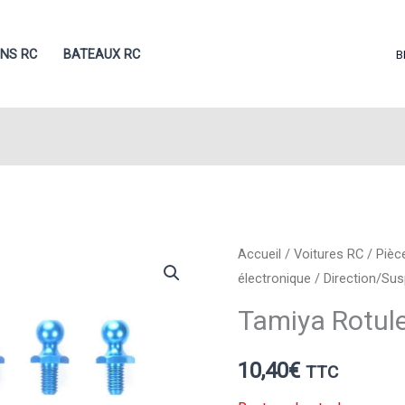
ONS RC
BATEAUX RC
B
Accueil
/
Voitures RC
/
Pièc
électronique
/
Direction/Su
Tamiya Rotu
10,40
€
TTC