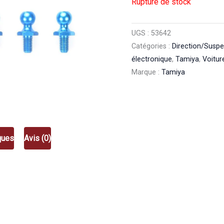
Rupture de stock
UGS :
53642
Catégories :
Direction/Susp
électronique
,
Tamiya
,
Voitur
Marque :
Tamiya
ques
Avis (0)