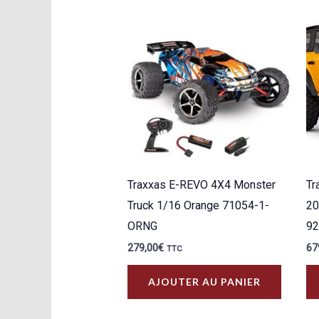
Traxxas E-REVO 4X4 Monster
Tr
Truck 1/16 Orange 71054-1-
20
ORNG
9
279,00
€
67
TTC
AJOUTER AU PANIER