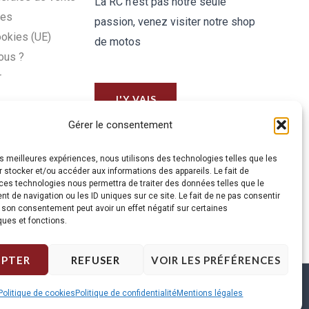
La RC n'est pas notre seule
les
passion, venez visiter notre shop
ookies (UE)
de motos
ous ?
r
J'Y VAIS
Gérer le consentement
les meilleures expériences, nous utilisons des technologies telles que les
 stocker et/ou accéder aux informations des appareils. Le fait de
ces technologies nous permettra de traiter des données telles que le
 de navigation ou les ID uniques sur ce site. Le fait de ne pas consentir
r son consentement peut avoir un effet négatif sur certaines
ques et fonctions.
EPTER
REFUSER
VOIR LES PRÉFÉRENCES
Politique de cookies
Politique de confidentialité
Mentions légales