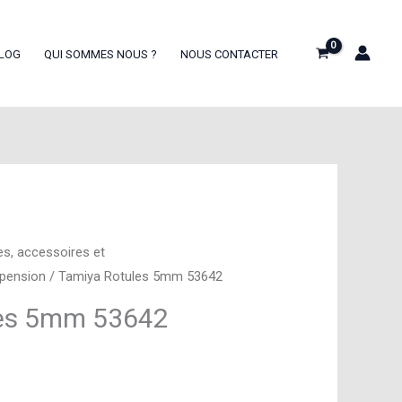
LOG
QUI SOMMES NOUS ?
NOUS CONTACTER
es, accessoires et
spension
/ Tamiya Rotules 5mm 53642
les 5mm 53642