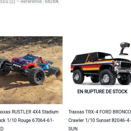
S (2) – Référence : 6828A.
EN RUPTURE DE STOCK
axxas RUSTLER 4X4 Stadium
Traxxas TRX-4 FORD BRONCO
uck 1/10 Rouge 67064-61-
Crawler 1/10 Sunset 82046-4-
ED
SUN