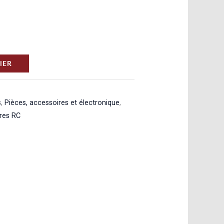
IER
s
,
Pièces, accessoires et électronique
,
ures RC