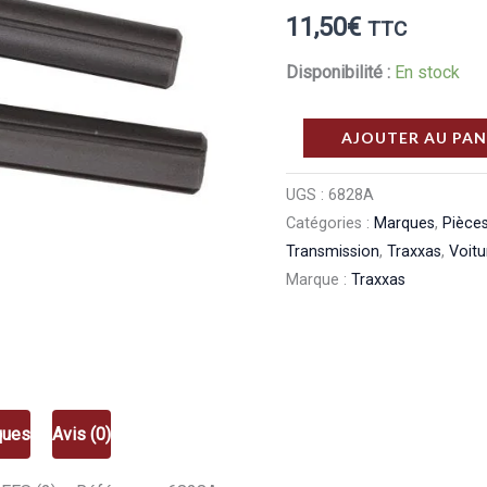
11,50
€
TTC
Disponibilité :
En stock
quantité
AJOUTER AU PAN
de
Traxxas
UGS :
6828A
Catégories :
Marques
,
Pièce
Sorties
Transmission
,
Traxxas
,
Voit
De
Marque :
Traxxas
Differentiel
Renforcees
(2)
6828A
ques
Avis (0)