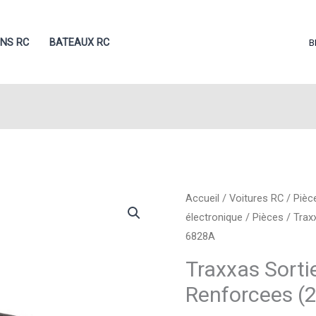
ONS RC
BATEAUX RC
B
Accueil
/
Voitures RC
/
Pièc
électronique
/
Pièces
/ Trax
6828A
Traxxas Sortie
Renforcees (