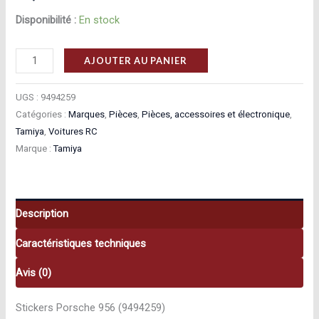
Disponibilité :
En stock
quantité
AJOUTER AU PANIER
de
Tamiya
UGS :
9494259
Stickers
Catégories :
Marques
,
Pièces
,
Pièces, accessoires et électronique
,
Tamiya
,
Voitures RC
Porsche
Marque :
Tamiya
956
9494259
Description
Caractéristiques techniques
Avis (0)
Stickers Porsche 956 (9494259)