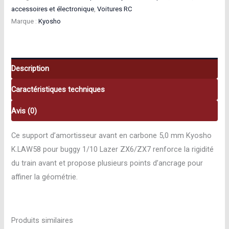
accessoires et électronique
,
Voitures RC
amortisseur
Marque :
Kyosho
avant
carbone
5
mm
Description
ZX6/ZX7
Caractéristiques techniques
Kyosho
K.LAW58
Avis (0)
Ce support d’amortisseur avant en carbone 5,0 mm Kyosho
K.LAW58 pour buggy 1/10 Lazer ZX6/ZX7 renforce la rigidité
du train avant et propose plusieurs points d’ancrage pour
affiner la géométrie.
Produits similaires