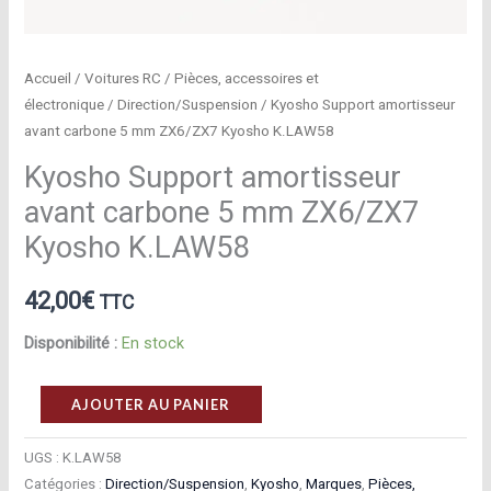
Accueil
/
Voitures RC
/
Pièces, accessoires et
électronique
/
Direction/Suspension
/ Kyosho Support amortisseur
avant carbone 5 mm ZX6/ZX7 Kyosho K.LAW58
Kyosho Support amortisseur
avant carbone 5 mm ZX6/ZX7
Kyosho K.LAW58
42,00
€
TTC
Disponibilité :
En stock
quantité
AJOUTER AU PANIER
de
Kyosho
UGS :
K.LAW58
Catégories :
Direction/Suspension
,
Kyosho
,
Marques
,
Pièces,
Support