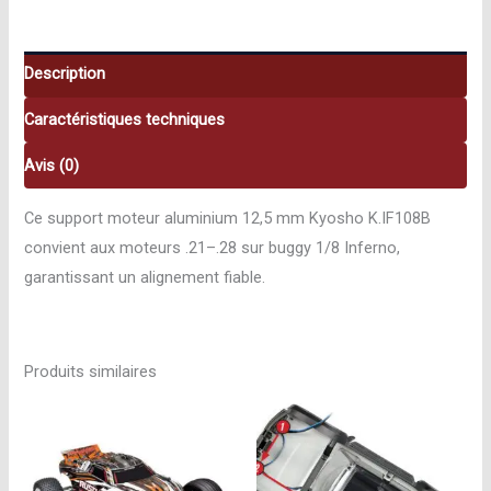
mm
Kyosho
K.IF108B
Description
Caractéristiques techniques
Avis (0)
Ce support moteur aluminium 12,5 mm Kyosho K.IF108B
convient aux moteurs .21–.28 sur buggy 1/8 Inferno,
garantissant un alignement fiable.
Produits similaires