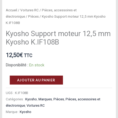
Accueil
/
Voitures RC
/
Pièces, accessoires et
électronique
/
Pièces
/ Kyosho Support moteur 12,5 mm Kyosho
K.IF108B
Kyosho Support moteur 12,5 mm
Kyosho K.IF108B
12,50
€
TTC
Disponibilité :
En stock
quantité
AJOUTER AU PANIER
de
Kyosho
UGS :
K.IF108B
Catégories :
Kyosho
,
Marques
,
Pièces
,
Pièces, accessoires et
Support
électronique
,
Voitures RC
moteur
Marque :
Kyosho
12,5