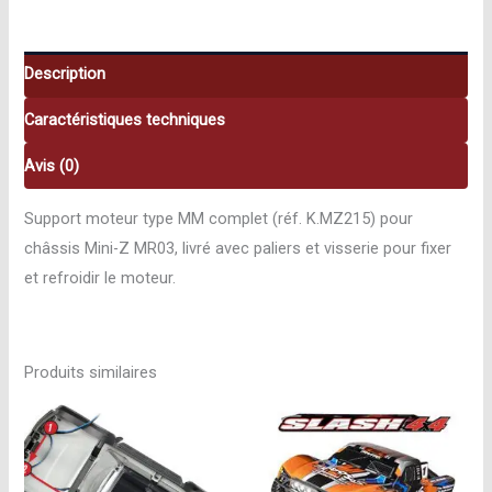
Z
MR03
MM
Description
Kyosho
Caractéristiques techniques
K.MZ215
Avis (0)
Support moteur type MM complet (réf. K.MZ215) pour
châssis Mini-Z MR03, livré avec paliers et visserie pour fixer
et refroidir le moteur.
Produits similaires