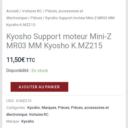
Accueil
/
Voitures RC
/
Pièces, accessoires et
électronique
/
Pièces
/ Kyosho Support moteur Mini-Z MR03 MM
Kyosho K.MZ215
Kyosho Support moteur Mini-Z
MR03 MM Kyosho K.MZ215
11,50
€
TTC
Disponibilité :
En stock
quantité
AJOUTER AU PANIER
de
Kyosho
UGS :
K.MZ215
Catégories :
Kyosho
,
Marques
,
Pièces
,
Pièces, accessoires et
Support
électronique
,
Voitures RC
moteur
Marque :
Kyosho
Mini-