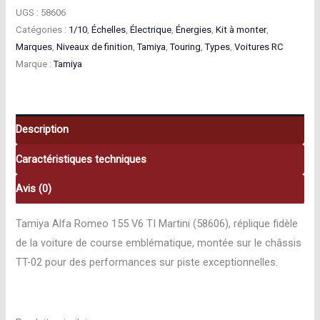
Tamiya
UGS :
58606
Alfa
Catégories :
1/10
,
Échelles
,
Électrique
,
Énergies
,
Kit à monter
,
Marques
,
Niveaux de finition
,
Tamiya
,
Touring
,
Types
,
Voitures RC
Romeo
Marque :
Tamiya
155
V6
TI
Martini
Description
Touring
Caractéristiques techniques
1/10
58606
Avis (0)
Tamiya Alfa Romeo 155 V6 TI Martini (58606), réplique fidèle
de la voiture de course emblématique, montée sur le châssis
TT-02 pour des performances sur piste exceptionnelles.