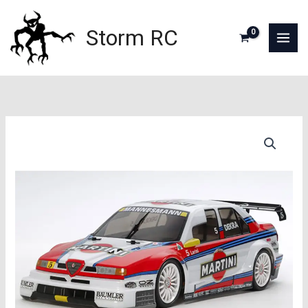
Aller
au
Storm RC
contenu