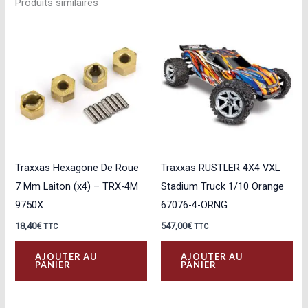
Produits similaires
Traxxas Hexagone De Roue
Traxxas RUSTLER 4X4 VXL
7 Mm Laiton (x4) – TRX-4M
Stadium Truck 1/10 Orange
9750X
67076-4-ORNG
18,40
€
547,00
€
TTC
TTC
AJOUTER AU
AJOUTER AU
PANIER
PANIER