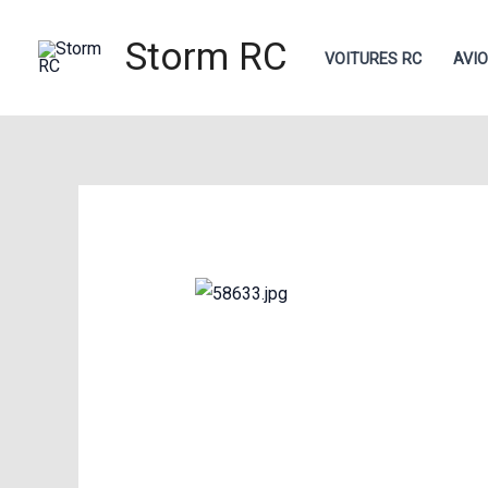
Aller
Storm RC
au
VOITURES RC
AVI
contenu