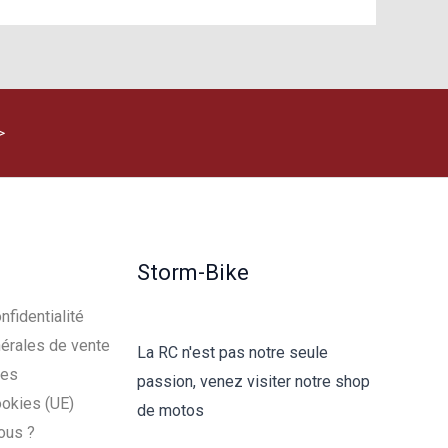
>
Storm-Bike
nfidentialité
érales de vente
La RC n'est pas notre seule
les
passion, venez visiter notre shop
ookies (UE)
de motos
ous ?