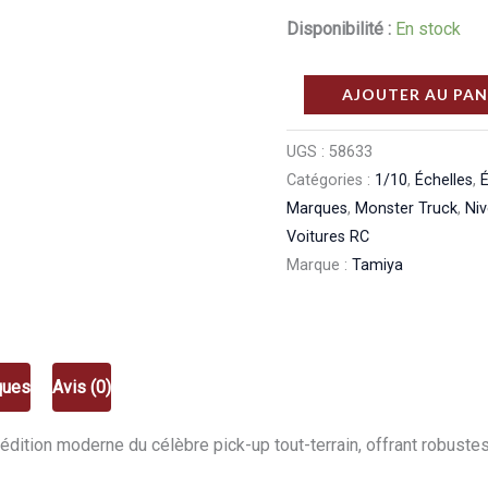
Disponibilité :
En stock
quantité
AJOUTER AU PAN
de
Tamiya
UGS :
58633
Catégories :
1/10
,
Échelles
,
É
Blackfoot
Marques
,
Monster Truck
,
Niv
2016
Voitures RC
Monster
Marque :
Tamiya
Truck
1/10
58633
ques
Avis (0)
édition moderne du célèbre pick-up tout-terrain, offrant robust