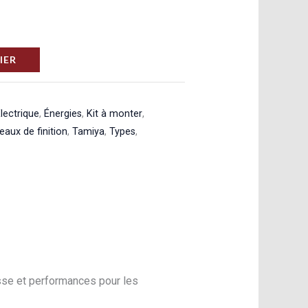
IER
lectrique
,
Énergies
,
Kit à monter
,
eaux de finition
,
Tamiya
,
Types
,
esse et performances pour les