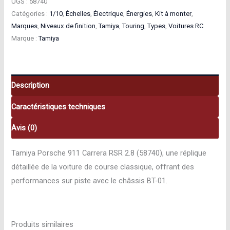
Tamiya
UGS :
58740
Catégories :
1/10
,
Échelles
,
Électrique
,
Énergies
,
Kit à monter
,
Porsche
Marques
,
Niveaux de finition
,
Tamiya
,
Touring
,
Types
,
Voitures RC
911
Marque :
Tamiya
Carrera
RSR
2.8
Touring
Description
1/10
Caractéristiques techniques
58740
Avis (0)
Tamiya Porsche 911 Carrera RSR 2.8 (58740), une réplique
détaillée de la voiture de course classique, offrant des
performances sur piste avec le châssis BT-01.
Produits similaires