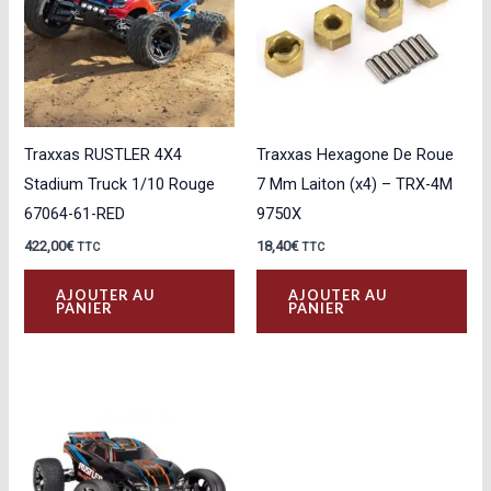
Traxxas RUSTLER 4X4
Traxxas Hexagone De Roue
Stadium Truck 1/10 Rouge
7 Mm Laiton (x4) – TRX-4M
67064-61-RED
9750X
422,00
€
18,40
€
TTC
TTC
AJOUTER AU
AJOUTER AU
PANIER
PANIER