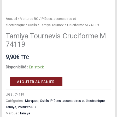
Accueil
/
Voitures RC
/
Pièces, accessoires et
électronique
/
Outils
/ Tamiya Tournevis Cruciforme M 74119
Tamiya Tournevis Cruciforme M
74119
9,90
€
TTC
Disponibilité :
En stock
quantité
AJOUTER AU PANIER
de
Tamiya
UGS :
74119
Catégories :
Marques
,
Outils
,
Pièces, accessoires et électronique
,
Tournevis
Tamiya
,
Voitures RC
Cruciforme
Marque :
Tamiya
M