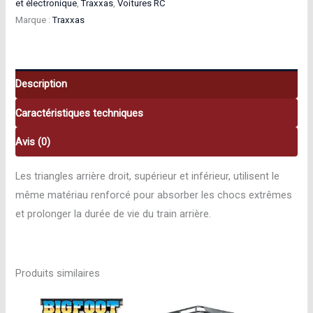
et électronique
,
Traxxas
,
Voitures RC
de
Marque :
Traxxas
suspension
arrière
droit
renforcés
Description
bleu
Caractéristiques techniques
E-
Revo
Avis (0)
2.0
Les triangles arrière droit, supérieur et inférieur, utilisent le
8633X
même matériau renforcé pour absorber les chocs extrêmes
et prolonger la durée de vie du train arrière.
Produits similaires