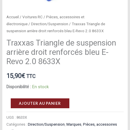
Accueil
/
Voitures RC
/
Pièces, accessoires et
électronique
/
Direction/Suspension
/ Traxxas Triangle de
suspension arrière droit renforcés bleu E-Revo 2.0 8633X
Traxxas Triangle de suspension
arrière droit renforcés bleu E-
Revo 2.0 8633X
15,90
€
TTC
Disponibilité :
En stock
quantité
AJOUTER AU PANIER
de
Traxxas
UGS :
8633X
Catégories :
Direction/Suspension
,
Marques
,
Pièces, accessoires
Triangle