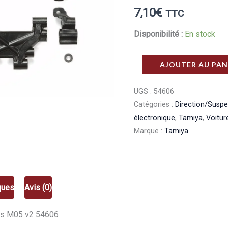
7,10
€
TTC
Disponibilité :
En stock
quantité
AJOUTER AU PAN
de
Tamiya
UGS :
54606
Catégories :
Direction/Susp
Triangle
électronique
,
Tamiya
,
Voitur
monobloc
Marque :
Tamiya
M05
v2
54606
ques
Avis (0)
sis M05 v2 54606