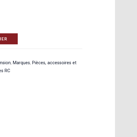
IER
ension
,
Marques
,
Pièces, accessoires et
es RC