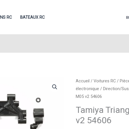
ONS RC
BATEAUX RC
B
Accueil
/
Voitures RC
/
Pièc
électronique
/
Direction/Su
M05 v2 54606
Tamiya Trian
v2 54606