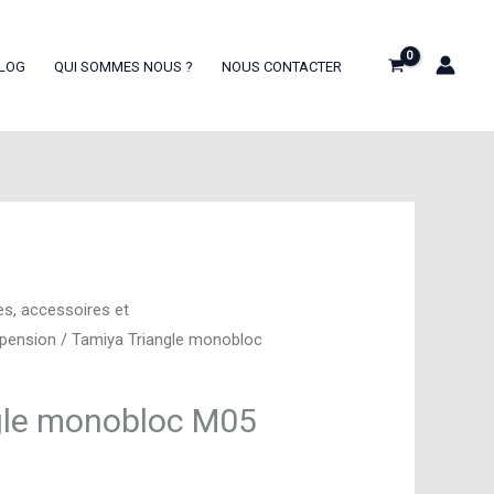
LOG
QUI SOMMES NOUS ?
NOUS CONTACTER
es, accessoires et
spension
/ Tamiya Triangle monobloc
gle monobloc M05