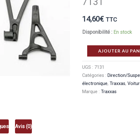
7131
14,60
€
TTC
Disponibilité :
En stock
quantité
AJOUTER AU PAN
de
Traxxas
UGS :
7131
Catégories :
Direction/Susp
Triangles
électronique
,
Traxxas
,
Voitu
De
Marque :
Traxxas
Suspension
Avant
Superieurs
Et
ques
Avis (0)
Inferieurs