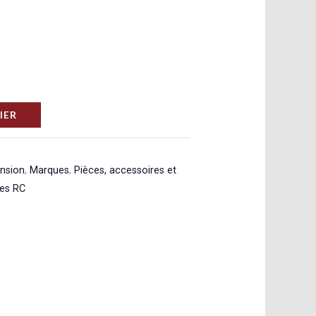
IER
ension
,
Marques
,
Pièces, accessoires et
res RC