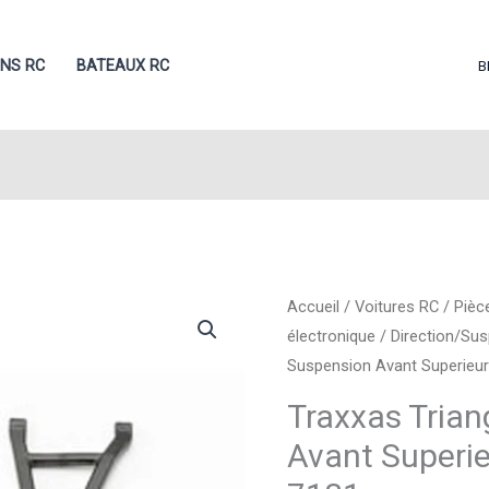
ONS RC
BATEAUX RC
B
Accueil
/
Voitures RC
/
Pièc
électronique
/
Direction/Su
Suspension Avant Superieurs
Traxxas Trian
Avant Superieu