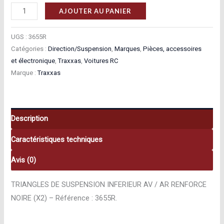
quantité
AJOUTER AU PANIER
de
Traxxas
UGS :
3655R
Triangles
Catégories :
Direction/Suspension
,
Marques
,
Pièces, accessoires
et électronique
,
Traxxas
,
Voitures RC
De
Marque :
Traxxas
Suspension
Inferieur
Av
/
Description
Ar
Caractéristiques techniques
Renforce
Noire
Avis (0)
(x2)
3655R
TRIANGLES DE SUSPENSION INFERIEUR AV / AR RENFORCE
NOIRE (X2) – Référence : 3655R.