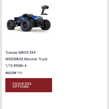
Traxxas MAXX 4X4
WIDEMAXX Monster Truck
1/10 89086-4
665,00
€
TTC
Ce
CHOIX DES
produit
OPTIONS
a
plusieurs
variations.