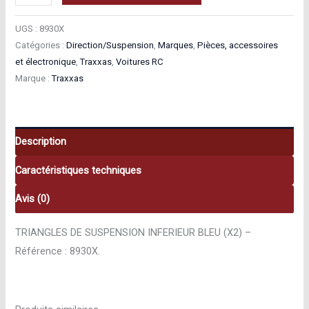
de
Traxxas
UGS :
8930X
Triangles
Catégories :
Direction/Suspension
,
Marques
,
Pièces, accessoires
et électronique
,
Traxxas
,
Voitures RC
De
Marque :
Traxxas
Suspension
Inferieur
Bleu
(x2)
Description
8930X
Caractéristiques techniques
Avis (0)
TRIANGLES DE SUSPENSION INFERIEUR BLEU (X2) –
Référence : 8930X.