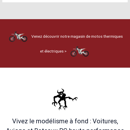
Les
options
peuvent
être
choisies
Venez découvrir notre magasin de motos thermiques
sur
la
et électriques >
page
du
produit
Vivez le modélisme à fond : Voitures,