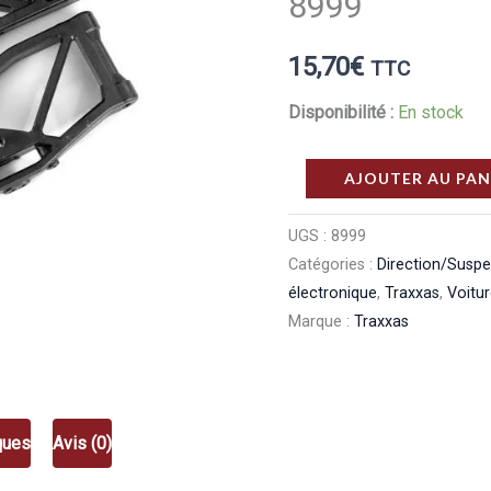
8999
15,70
€
TTC
Disponibilité :
En stock
quantité
AJOUTER AU PAN
de
Traxxas
UGS :
8999
Catégories :
Direction/Susp
Triangles
électronique
,
Traxxas
,
Voitu
De
Marque :
Traxxas
Suspension
Inferieur
Large
Noir
ques
Avis (0)
–