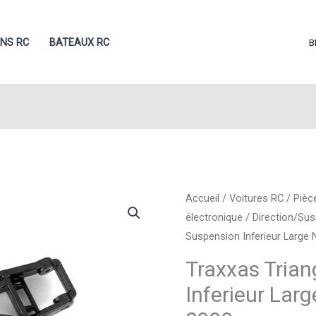
ONS RC
BATEAUX RC
B
Accueil
/
Voitures RC
/
Pièc
électronique
/
Direction/Su
Suspension Inferieur Large 
Traxxas Trian
Inferieur Lar