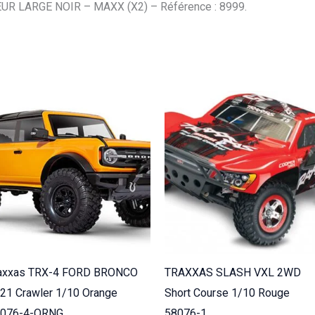
Maxx
 LARGE NOIR – MAXX (X2) – Référence : 8999.
(x2)
8999
axxas TRX-4 FORD BRONCO
TRAXXAS SLASH VXL 2WD
21 Crawler 1/10 Orange
Short Course 1/10 Rouge
2076-4-ORNG
58076-1