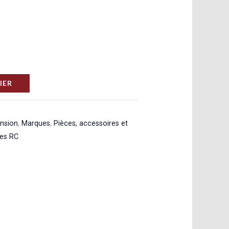
IER
ension
,
Marques
,
Pièces, accessoires et
res RC