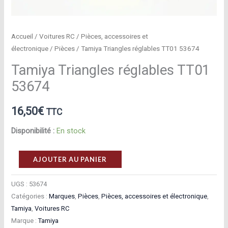
Accueil
/
Voitures RC
/
Pièces, accessoires et
électronique
/
Pièces
/ Tamiya Triangles réglables TT01 53674
Tamiya Triangles réglables TT01
53674
16,50
€
TTC
Disponibilité :
En stock
quantité
AJOUTER AU PANIER
de
Tamiya
UGS :
53674
Catégories :
Marques
,
Pièces
,
Pièces, accessoires et électronique
,
Triangles
Tamiya
,
Voitures RC
réglables
Marque :
Tamiya
TT01