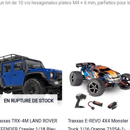
K.1-
 lot de 10 vis hexagonales plates M4 × 6 mm, parfaites pour l
S34006H
EN RUPTURE DE STOCK
axxas TRX-4M LAND ROVER
Traxxas E-REVO 4X4 Monster
FENDER Crawler 1/18 Bleu
Truck 1/16 Orange 71054-1-