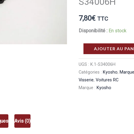
S34006H
7,80
€
TTC
Disponibilité :
En stock
quantité
AJOUTER AU PAN
de
Kyosho
UGS :
K.1-S34006H
Catégories :
Kyosho
,
Marqu
Vis
Visserie
,
Voitures RC
hexagonale
Marque :
Kyosho
plate
M4x6
(10
pcs)
ques
Avis (0)
Kyosho