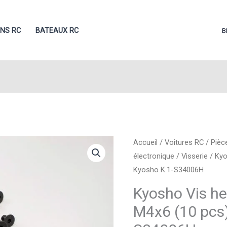
ONS RC
BATEAUX RC
B
Accueil
/
Voitures RC
/
Pièc
électronique
/
Visserie
/ Kyo
Kyosho K.1-S34006H
Kyosho Vis he
M4x6 (10 pcs)