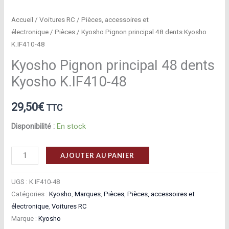
Accueil
/
Voitures RC
/
Pièces, accessoires et
électronique
/
Pièces
/ Kyosho Pignon principal 48 dents Kyosho
K.IF410-48
Kyosho Pignon principal 48 dents
Kyosho K.IF410-48
29,50
€
TTC
Disponibilité :
En stock
quantité
AJOUTER AU PANIER
de
Kyosho
UGS :
K.IF410-48
Pignon
Catégories :
Kyosho
,
Marques
,
Pièces
,
Pièces, accessoires et
électronique
,
Voitures RC
principal
Marque :
Kyosho
48