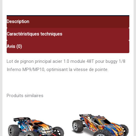
dents
Kyosho
K.IF410-
Description
48
Caractéristiques techniques
Avis (0)
Lot de pignon principal acier 1.0 module 48T pour buggy 1/8
Inferno MP9/MP10, optimisant la vitesse de pointe.
Produits similaires