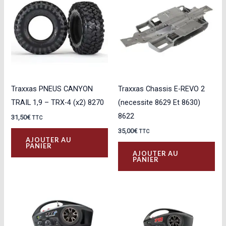
Traxxas PNEUS CANYON
Traxxas Chassis E-REVO 2
TRAIL 1,9 – TRX-4 (x2) 8270
(necessite 8629 Et 8630)
8622
31,50
€
TTC
35,00
€
TTC
AJOUTER AU
PANIER
AJOUTER AU
PANIER