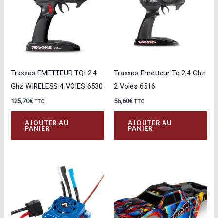
Traxxas EMETTEUR TQI 2.4
Traxxas Emetteur Tq 2,4 Ghz
Ghz WIRELESS 4 VOIES 6530
2 Voies 6516
125,70
€
56,60
€
TTC
TTC
AJOUTER AU
AJOUTER AU
PANIER
PANIER