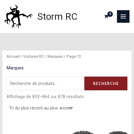
Aller
au
Storm RC
contenu
Accueil
/
Voitures RC
/
Marques
/ Page 72
Marques
Recherche
RECHERCHE
pour :
Trié
Affichage de 853–864 sur 878 résultats
du
plus
récent
au
plus
ancien