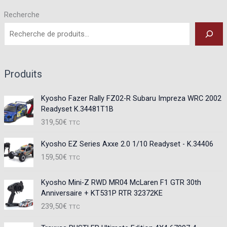
Recherche
Produits
Kyosho Fazer Rally FZ02-R Subaru Impreza WRC 2002
Readyset K.34481T1B
319,50
€
TTC
Kyosho EZ Series Axxe 2.0 1/10 Readyset - K.34406
159,50
€
TTC
Kyosho Mini-Z RWD MR04 McLaren F1 GTR 30th
Anniversaire + KT531P RTR 32372KE
239,50
€
TTC