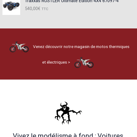
Traxxas RUSTLER Ultimate Edition 4X4 67097-4
540,00
€
TTC
Venez découvrir notre magasin de motos thermiques
et électriques >
Vivez le modélisme à fond : Voitures,