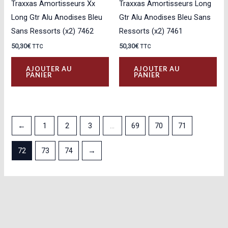
Traxxas Amortisseurs Xx
Traxxas Amortisseurs Long
Long Gtr Alu Anodises Bleu
Gtr Alu Anodises Bleu Sans
Sans Ressorts (x2) 7462
Ressorts (x2) 7461
50,30
€
50,30
€
TTC
TTC
AJOUTER AU
AJOUTER AU
PANIER
PANIER
←
1
2
3
…
69
70
71
72
73
74
→