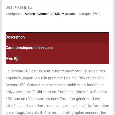
de
FMS
UGS :
FMS148-BU
Catégories :
Avions
,
Avions RC
,
FMS
,
Marques
Marque :
FMS
Avion
FMS
Cessna
1500mm
Description
PNP
Caractéristiques techniques
Blue
FMS148-
Avis (0)
BU
Le Cessna 182 est un petit avion monomoteur à hélice très
populaire, apparu pour la première fois en 1956 et dérivé du
Cessna 180. Grâce à son excellente stabilité, sa fiabilité, sa
polyvalence, sa flexibilité et sa facilité d’utilisation, le Cessna
182 joue un rôle important dans l’aviation générale. Il est
utilisé dans divers domaines tels que le vol privé, la formation
au pilotage, les vols d’affaires, la photographie aérienne, les